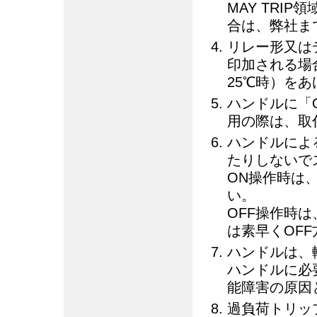
MAY TRI
合は、弊社ま
リレー形又は
印加される場
25℃時）を
ハンドルに「O
用の際は、取
ハンドルによ
たりしないで
ON操作時は
い。
OFF操作時
は素早くOF
ハンドルは、
ハンドルに必
能障害の原因
過負荷トリッ