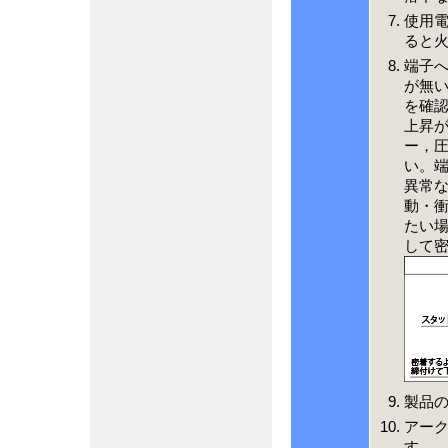
使用
ると
端子
が無
を確
上昇
ー，
い。
異常
動・
たい
して
製品
アー
す。