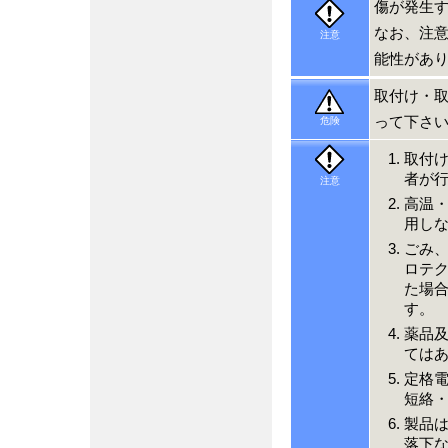
傷が発生
なお、注
注意
能性があ
取付け・
って下さ
危険
取付
者が
注意
高温
用し
ごみ
ロテ
た場
す。
薬品
ては
定格
短絡
製品
落下