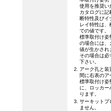
使用を推奨い
カタログに記
断特性及びイ
レイ特性は、
での値です。
標準取付け姿
の場合には、
値が生かされ
その場合は必
下さい。
アーク孔と装
間に右表のア
標準取付け姿
に、ロッカーハ
ります。
サーキットプロ
ません。