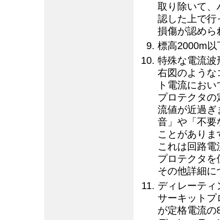
取り除いて、
認した上で行
損傷が認めら
標高2000m
特殊な電流波
右図のような
ト電流におい
プロテクタの
流値が近過ぎ
音」や「不要
ことがありま
これは回路電流
プロテクタを
その他詳細に
ディレーティ
サーキットプ
が定格電流の