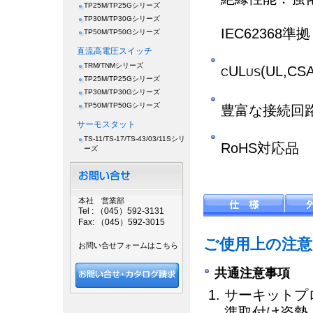
TP25M/TP25Gシリーズ
TP30M/TP30Gシリーズ
IEC62368準拠
TP50M/TP50Gシリーズ
直流高電圧スイッチ
TRM/TNMシリーズ
UL
(UL,CS
C
US
TP25M/TP25Gシリーズ
TP30M/TP30Gシリーズ
TP50M/TP50Gシリーズ
豊富な接続回
サーモスタット
TS-11/TS-17/TS-43/03/11Sシリ
RoHS対応品
ーズ
本社 営業部
Tel : （045）592-3131
Fax: （045）592-3015
ご使用上の注意
お問い合せフォームはこちら
共通注意事項
サーキットプ
準取付け姿勢