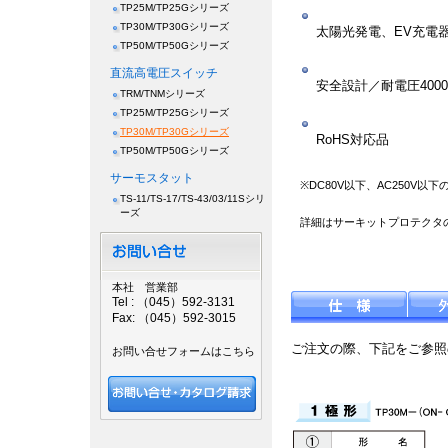
TP25M/TP25Gシリーズ
TP30M/TP30Gシリーズ
太陽光発電、EV充電
TP50M/TP50Gシリーズ
直流高電圧スイッチ
安全設計／耐電圧400
TRM/TNMシリーズ
TP25M/TP25Gシリーズ
TP30M/TP30Gシリーズ
RoHS対応品
TP50M/TP50Gシリーズ
サーモスタット
※DC80V以下、AC250V
TS-11/TS-17/TS-43/03/11Sシリ
ーズ
詳細はサーキットプロテクタ
本社 営業部
Tel : （045）592-3131
Fax: （045）592-3015
ご注文の際、下記をご参照
お問い合せフォームはこちら